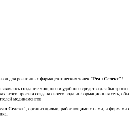
азов для розничных фармацевтических точек
"Реал Селект"
!
а являлось создание мощного и удобного средства для быстрого
мках этого проекта создана своего рода информационная сеть, о
ителей медикаментов.
еал Cелект"
, организациями, работающими с нами, и формами 
нка.